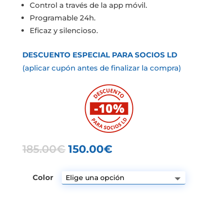
Control a través de la app móvil.
Programable 24h.
Eficaz y silencioso.
DESCUENTO ESPECIAL PARA SOCIOS LD
(aplicar cupón antes de finalizar la compra)
El
El
185.00
€
150.00
€
precio
precio
original
actual
Color
era:
es:
185.00€.
150.00€.