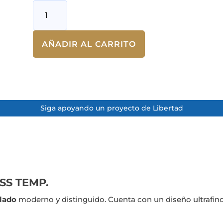
CALENTADOR
WIFI
WARM
AÑADIR AL CARRITO
1500W
cantidad
Siga apoyando un proyecto de Libertad
SS TEMP.
plado
moderno y distinguido. Cuenta con un diseño ultrafino