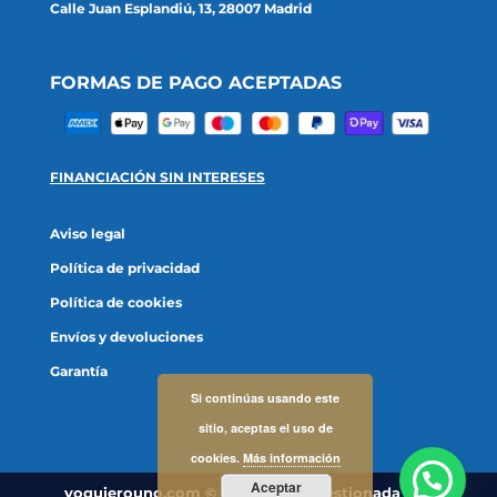
Calle Juan Esplandiú, 13, 28007 Madrid
FORMAS DE PAGO ACEPTADAS
FINANCIACIÓN SIN INTERESES
Aviso legal
Política de privacidad
Política de cookies
Envíos y devoluciones
Garantía
Si continúas usando este
sitio, aceptas el uso de
cookies.
Más información
Aceptar
yoquierouno.com © 2023 tienda gestionada por