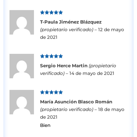
Valorado
T-Paula Jiménez Blázquez
con
5
de 5
(propietario verificado)
–
12 de mayo
de 2021
Valorado
Sergio Herce Martin
(propietario
con
5
de 5
verificado)
–
14 de mayo de 2021
Valorado
María Asunción Blasco Román
con
5
de 5
(propietario verificado)
–
18 de mayo
de 2021
Bien