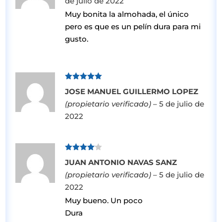
de julio de 2022
Muy bonita la almohada, el único
pero es que es un pelín dura para mi
gusto.
Valorado
JOSE MANUEL GUILLERMO LOPEZ
con
5
de 5
(propietario verificado)
–
5 de julio de
2022
Valorado
JUAN ANTONIO NAVAS SANZ
con
4
de
5
(propietario verificado)
–
5 de julio de
2022
Muy bueno. Un poco
Dura