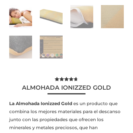
Valorado
ALMOHADA IONIZZED GOLD
con
4.68
de 5 en
base a
La Almohada Ionizzed Gold
es un producto que
valoracione
s de
combina los mejores materiales para el descanso
clientes
junto con las propiedades que ofrecen los
minerales y metales preciosos, que han