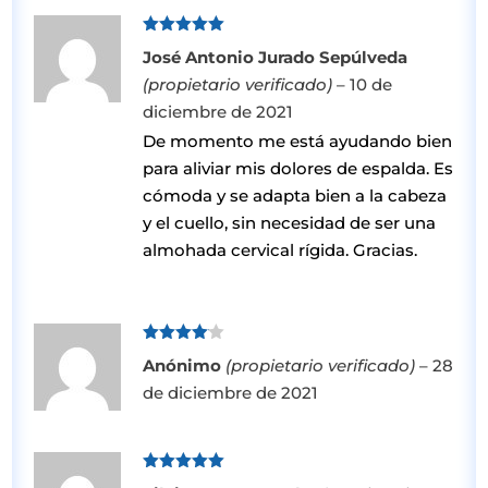
Valorado
José Antonio Jurado Sepúlveda
con
5
de 5
(propietario verificado)
–
10 de
diciembre de 2021
De momento me está ayudando bien
para aliviar mis dolores de espalda. Es
cómoda y se adapta bien a la cabeza
y el cuello, sin necesidad de ser una
almohada cervical rígida. Gracias.
Valorado
Anónimo
(propietario verificado)
–
28
con
4
de
5
de diciembre de 2021
Valorado