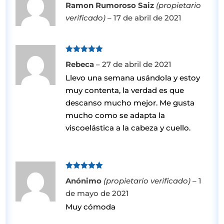
Ramon Rumoroso Saiz
(propietario
con
5
de 5
verificado)
–
17 de abril de 2021
Valorado
Rebeca
–
27 de abril de 2021
con
5
de 5
Llevo una semana usándola y estoy
muy contenta, la verdad es que
descanso mucho mejor. Me gusta
mucho como se adapta la
viscoelástica a la cabeza y cuello.
Valorado
Anónimo
(propietario verificado)
–
1
con
5
de 5
de mayo de 2021
Muy cómoda