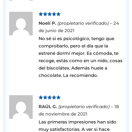
Valorado
Noelí P.
(propietario verificado)
–
24
con
5
de 5
de junio de 2021
No sé si es psicológico, tengo que
comprobarlo, pero el día que la
estrené dormí mejor. Es cómoda, te
recoge, estás como en un nido, cosas
del biscolátex. Además huele a
chocolate. La recomiendo.
Valorado
RAÚL G.
(propietario verificado)
–
18
con
5
de 5
de noviembre de 2021
Las primeras impresiones han sido
muy satisfactorias. A ver si hace