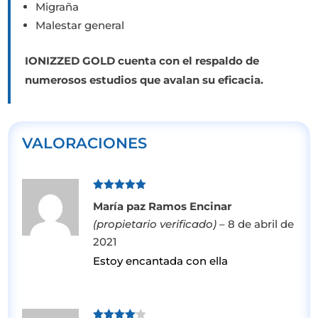
Migraña
Malestar general
IONIZZED GOLD cuenta con el respaldo de
numerosos estudios que avalan su eficacia.
VALORACIONES
Valorado
María paz Ramos Encinar
con
5
de 5
(propietario verificado)
–
8 de abril de
2021
Estoy encantada con ella