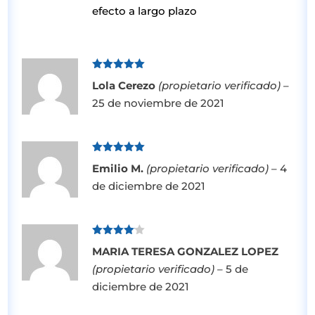
efecto a largo plazo
Valorado
Lola Cerezo
(propietario verificado)
–
con
5
de 5
25 de noviembre de 2021
Valorado
Emilio M.
(propietario verificado)
–
4
con
5
de 5
de diciembre de 2021
Valorado
MARIA TERESA GONZALEZ LOPEZ
con
4
de
5
(propietario verificado)
–
5 de
diciembre de 2021