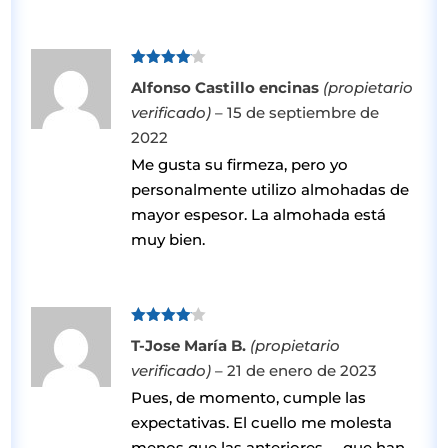
Valorado
Alfonso Castillo encinas
(propietario
con
4
de
5
verificado)
–
15 de septiembre de
2022
Me gusta su firmeza, pero yo
personalmente utilizo almohadas de
mayor espesor. La almohada está
muy bien.
Valorado
T-Jose María B.
(propietario
con
4
de
5
verificado)
–
21 de enero de 2023
Pues, de momento, cumple las
expectativas. El cuello me molesta
menos que las anteriores….. que han