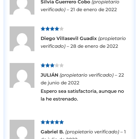
Silvia Guerrero Cobo
(propietario
con
5
de 5
verificado)
–
21 de enero de 2022
Valorado
Diego Villasevil Guadix
(propietario
con
4
de
5
verificado)
–
28 de enero de 2022
Valorad
JULIÁN
(propietario verificado)
–
22
o con
3
de 5
de junio de 2022
Espero sea satisfactoria, aunque no
la he estrenado.
Valorado
Gabriel B.
(propietario verificado)
–
1
con
5
de 5