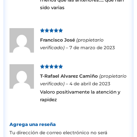
sido varias
Valorado
Francisco José
(propietario
con
5
de 5
verificado)
–
7 de marzo de 2023
Valorado
T-Rafael Alvarez Camiño
(propietario
con
5
de 5
verificado)
–
4 de abril de 2023
Valoro positivamente la atención y
rapidez
Agrega una reseña
Tu dirección de correo electrónico no será