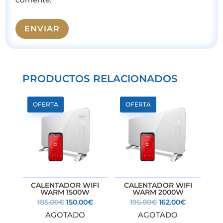
ENVIAR
PRODUCTOS RELACIONADOS
OFERTA
OFERTA
CALENTADOR WIFI
CALENTADOR WIFI
WARM 1500W
WARM 2000W
El
El
El
El
185.00
€
150.00
€
195.00
€
162.00
€
AGOTADO
precio
precio
AGOTADO
precio
precio