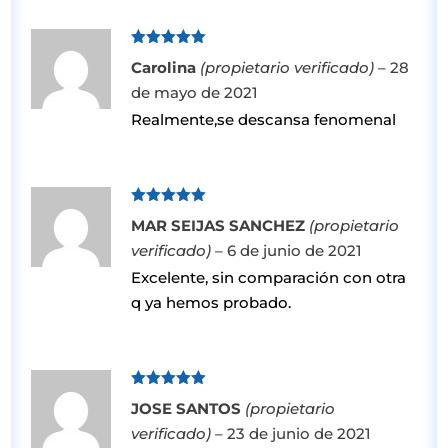
Valorado
Carolina
(propietario verificado)
–
28
con
5
de 5
de mayo de 2021
Realmente,se descansa fenomenal
Valorado
MAR SEIJAS SANCHEZ
(propietario
con
5
de 5
verificado)
–
6 de junio de 2021
Excelente, sin comparación con otra
q ya hemos probado.
Valorado
JOSE SANTOS
(propietario
con
5
de 5
verificado)
–
23 de junio de 2021