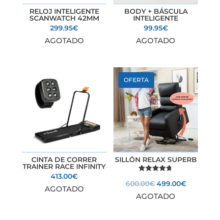
RELOJ INTELIGENTE
BODY + BÁSCULA
SCANWATCH 42MM
INTELIGENTE
299.95
€
99.95
€
AGOTADO
AGOTADO
OFERTA
CINTA DE CORRER
SILLÓN RELAX SUPERB
TRAINER RACE INFINITY
413.00
€
Valorado
El
El
600.00
€
499.00
€
con
AGOTADO
4.74
AGOTADO
precio
precio
de 5
original
actual