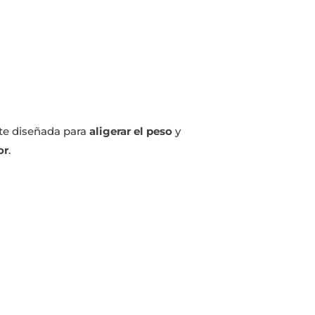
nte diseñada para
aligerar el peso
y
or
.